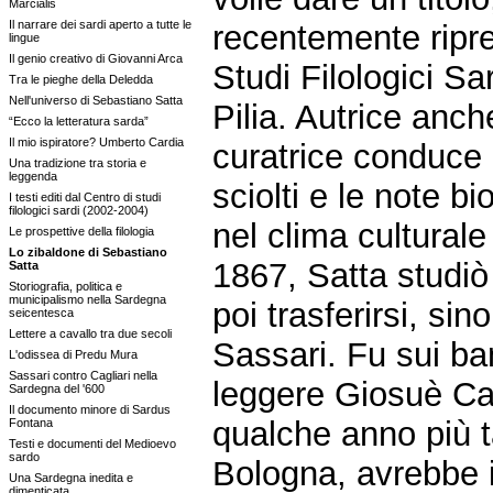
Marcialis
Il narrare dei sardi aperto a tutte le
recentemente ripre
lingue
Il genio creativo di Giovanni Arca
Studi Filologici Sa
Tra le pieghe della Deledda
Nell'universo di Sebastiano Satta
Pilia. Autrice anch
“Ecco la letteratura sarda”
Il mio ispiratore? Umberto Cardia
curatrice conduce il
Una tradizione tra storia e
leggenda
sciolti e le note b
I testi editi dal Centro di studi
filologici sardi (2002-2004)
nel clima cultural
Le prospettive della filologia
Lo zibaldone di Sebastiano
1867, Satta studiò 
Satta
Storiografia, politica e
municipalismo nella Sardegna
poi trasferirsi, si
seicentesca
Lettere a cavallo tra due secoli
Sassari. Fu sui ba
L'odissea di Predu Mura
Sassari contro Cagliari nella
leggere Giosuè Ca
Sardegna del '600
Il documento minore di Sardus
qualche anno più ta
Fontana
Testi e documenti del Medioevo
sardo
Bologna, avrebbe i
Una Sardegna inedita e
dimenticata