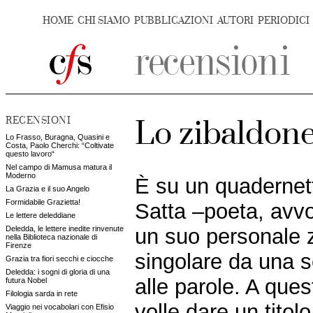
HOME
CHI SIAMO
PUBBLICAZIONI
AUTORI
PERIODICI
RECENSIONI
Lo zibaldone
Lo Frasso, Buragna, Quasini e
Costa, Paolo Cherchi: “Coltivate
questo lavoro“
Nel campo di Mamusa matura il
Moderno
È su un quadernet
La Grazia e il suo Angelo
Formidabile Grazietta!
Satta –poeta, avvo
Le lettere deleddiane
Deledda, le lettere inedite rinvenute
un suo personale z
nella Biblioteca nazionale di
Firenze
singolare da una s
Grazia tra fiori secchi e ciocche
Deledda: i sogni di gloria di una
alle parole. A que
futura Nobel
Filologia sarda in rete
volle dare un titol
Viaggio nei vocabolari con Efisio