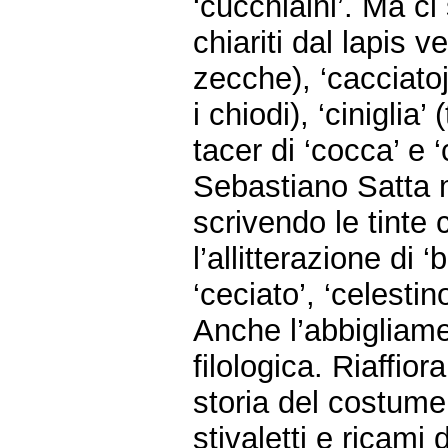
‘cucchiaini’. Ma ci
chiariti dal lapis v
zecche), ‘cacciato
i chiodi), ‘ciniglia
tacer di ‘cocca’ e
Sebastiano Satta m
scrivendo le tinte
l’allitterazione di ‘
‘ceciato’, ‘celestino
Anche l’abbigliame
filologica. Riaffior
storia del costume,
stivaletti e ricami d