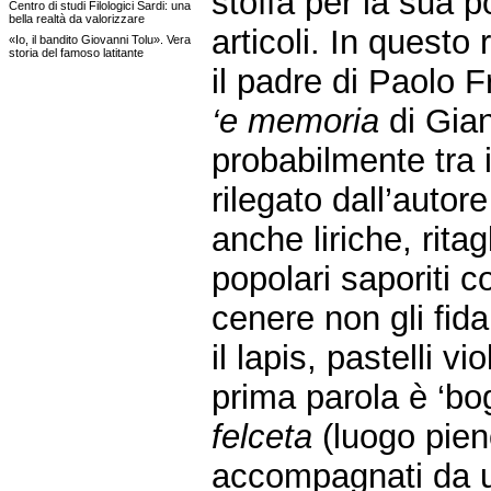
stoffa per la sua 
Centro di studi Filologici Sardi: una
bella realtà da valorizzare
articoli. In questo 
«Io, il bandito Giovanni Tolu». Vera
storia del famoso latitante
il padre di Paolo F
‘e memoria
di Gia
probabilmente tra i
rilegato dall’autor
anche liriche, ritag
popolari saporiti 
cenere non gli fida
il lapis, pastelli v
prima parola è ‘bog
felceta
(luogo pieno
accompagnati da u