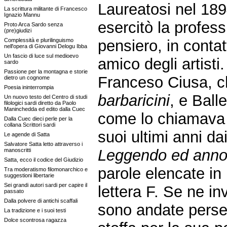
Laureatosi nel 189
La scrittura militante di Francesco
Ignazio Mannu
esercitò la profes
Proto Arca Sardo senza
(pre)giudizi
Complessità e plurilinguismo
pensiero, in contat
nell'opera di Giovanni Delogu Ibba
Un fascio di luce sul medioevo
amico degli artist
sardo
Passione per la montagna e storie
Franceso Ciusa, ch
dietro un cognome
Poesia ininterrompia
barbaricini
, e Ball
Un nuovo testo del Centro di studi
filologici sardi diretto da Paolo
Maninchedda ed edito dalla Cuec
come lo chiamava 
Dalla Cuec dieci perle per la
collana Scrittori sardi
suoi ultimi anni da
Le agende di Satta
Salvatore Satta letto attraverso i
Leggendo ed anno
manoscritti
Satta, ecco il codice del Giudizio
parole elencate in 
Tra moderatismo filomonarchico e
suggestioni libertarie
Sei grandi autori sardi per capire il
lettera F. Se ne in
passato
Dalla polvere di antichi scaffali
sono andate perse
La tradizione e i suoi testi
Dolce scontrosa ragazza