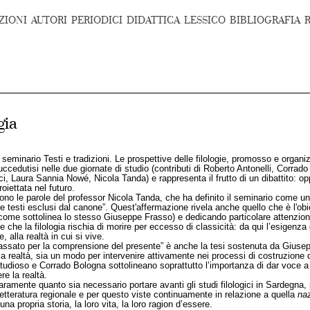
ZIONI
AUTORI
PERIODICI
DIDATTICA
LESSICO
BIBLIOGRAFIA
gia
 seminario Testi e tradizioni. Le prospettive delle filologie, promosso e organiz
uccedutisi nelle due giornate di studio (contributi di Roberto Antonelli, Cor
ura Sannia Nowé, Nicola Tanda) e rappresenta il frutto di un dibattito: opportun
roiettata nel futuro.
 sono le parole del professor Nicola Tanda, che ha definito il seminario come una
re testi esclusi dal canone”. Quest'affermazione rivela anche quello che è l'obi
(come sottolinea lo stesso Giuseppe Frasso) e dedicando particolare attenzione 
 che la filologia rischia di morire per eccesso di classicità: da qui l’esigenza 
, alla realtà in cui si vive.
assato per la comprensione del presente” è anche la tesi sostenuta da Giusepp
alla realtà, sia un modo per intervenire attivamente nei processi di costruzione
udioso e Corrado Bologna sottolineano soprattutto l’importanza di dar voce a
e la realtà.
amente quanto sia necessario portare avanti gli studi filologici in Sardegna, p
letteratura regionale e per questo viste continuamente in relazione a quella
na
a propria storia, la loro vita, la loro ragion d’essere.