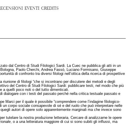
RECENSIONI
EVENTI
CREDITS
zato dal Centro di Studi Filologici Sardi. La Cuec ne pubblica gli atti in un
rado Bologna, Paolo Cherchi, Andrea Fassò, Luciano Formisano, Giuseppe
ità di confronto tra diversi filologi nell’ottica della ricerca di prospettive
 riunione di filologi “che si incontrano per discutere dei metodi e degli
ettivo del Centro di Studi Filologici Sardi: pubblicare testi, nel modo che più
a quelli poco noti o del tutto dimenticati.
di dialogare con i testi del passato perché nella critica testuale passato e
e Marci per il quale è possibile “comprendere come l’indagine filologico-
 di un corpo sociale consapevole di sé e del ruolo che può interpretare nelle
 quegli autori di opere solo apparentemente marginali ma che invece sono
er tutelare la nostra produzione letteraria. Cercare di analizzarne le opere
zionale
, o a una letteratura maggiore di cui si sono subiti gli influssi, ma