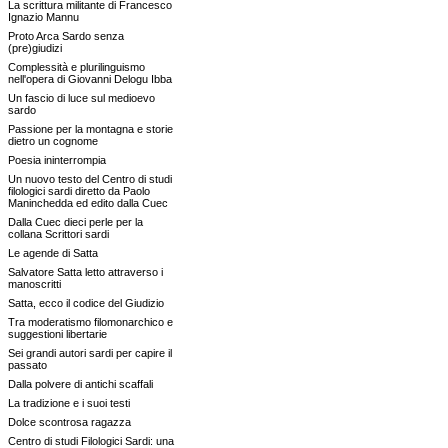
La scrittura militante di Francesco
Ignazio Mannu
Proto Arca Sardo senza
(pre)giudizi
Complessità e plurilinguismo
nell'opera di Giovanni Delogu Ibba
Un fascio di luce sul medioevo
sardo
Passione per la montagna e storie
dietro un cognome
Poesia ininterrompia
Un nuovo testo del Centro di studi
filologici sardi diretto da Paolo
Maninchedda ed edito dalla Cuec
Dalla Cuec dieci perle per la
collana Scrittori sardi
Le agende di Satta
Salvatore Satta letto attraverso i
manoscritti
Satta, ecco il codice del Giudizio
Tra moderatismo filomonarchico e
suggestioni libertarie
Sei grandi autori sardi per capire il
passato
Dalla polvere di antichi scaffali
La tradizione e i suoi testi
Dolce scontrosa ragazza
Centro di studi Filologici Sardi: una