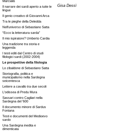
Marcialis
Gisa Dessì
Il narrare dei sardi aperto a tutte le
lingue
Il genio creativo di Giovanni Arca
Tra le pieghe della Deledda
Nell'universo di Sebastiano Satta
“Ecco la letteratura sarda”
Il mio ispiratore? Umberto Cardia
Una tradizione tra storia e
leggenda
I testi editi dal Centro di studi
filologici sardi (2002-2004)
Le prospettive della filologia
Lo zibaldone di Sebastiano Satta
Storiografia, politica e
municipalismo nella Sardegna
seicentesca
Lettere a cavallo tra due secoli
L'odissea di Predu Mura
Sassari contro Cagliari nella
Sardegna del '600
Il documento minore di Sardus
Fontana
Testi e documenti del Medioevo
sardo
Una Sardegna inedita e
dimenticata