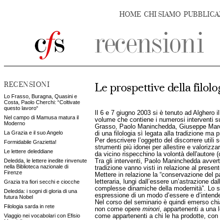
HOME
CHI SIAMO
PUBBLICA
RECENSIONI
Le prospettive della filolo
Lo Frasso, Buragna, Quasini e
Costa, Paolo Cherchi: “Coltivate
questo lavoro“
Il 6 e 7 giugno 2003 si è tenuto ad Alghero il
Nel campo di Mamusa matura il
volume che contiene i numerosi interventi s
Moderno
Grasso, Paolo Maninchedda, Giuseppe Marci, La
La Grazia e il suo Angelo
di una filologia sì legata alla tradizione ma p
Per descrivere l’oggetto del discorrere utili
Formidabile Grazietta!
strumenti più idonei per allestire e valorizza
Le lettere deleddiane
da vicino rispecchino la volontà dell'autore 
Deledda, le lettere inedite rinvenute
Tra gli interventi, Paolo Maninchedda avverte
nella Biblioteca nazionale di
tradizione vanno visti in relazione al presente
Firenze
Mettere in relazione la “conservazione del p
letteraria, lungi dall’essere un’astrazione d
Grazia tra fiori secchi e ciocche
complesse dinamiche della modernità”. Lo st
Deledda: i sogni di gloria di una
espressione di un modo d’essere e d’intender
futura Nobel
Nel corso del seminario è quindi emerso chiar
Filologia sarda in rete
non come opere
minori
, appartenenti a una 
Viaggio nei vocabolari con Efisio
come appartenenti a chi le ha prodotte, con un