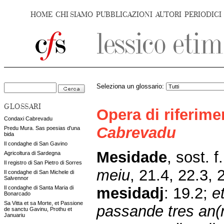
HOME
CHI SIAMO
PUBBLICAZIONI
AUTORI
PERIODICI
Seleziona un glossario:
GLOSSARI
Opera di riferim
Condaxi Cabrevadu
Cabrevadu
Predu Mura. Sas poesias d'una
bida
Il condaghe di San Gavino
Mesidade
,
sost. f
Agricoltura di Sardegna
Il registro di San Pietro di Sorres
meiu
,
21.4, 22.3, 2
Il condaghe di San Michele di
Salvennor
mesidadj
: 19.2;
e
Il condaghe di Santa Maria di
Bonarcado
Sa Vitta et sa Morte, et Passione
passande tres an(
de sanctu Gavinu, Prothu et
Januariu