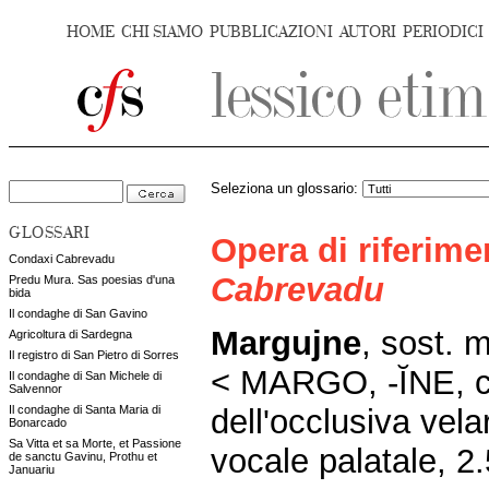
HOME
CHI SIAMO
PUBBLICAZIONI
AUTORI
PERIODICI
Seleziona un glossario:
GLOSSARI
Opera di riferim
Condaxi Cabrevadu
Cabrevadu
Predu Mura. Sas poesias d'una
bida
Il condaghe di San Gavino
Margujne
,
sost. m
Agricoltura di Sardegna
Il registro di San Pietro di Sorres
< MARGO, -
Ĭ
NE
, 
Il condaghe di San Michele di
Salvennor
dell'occlusiva vel
Il condaghe di Santa Maria di
Bonarcado
Sa Vitta et sa Morte, et Passione
vocale palatale,
2.
de sanctu Gavinu, Prothu et
Januariu