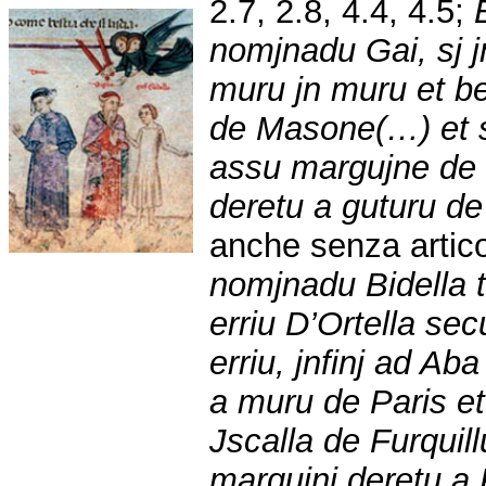
2.7, 2.8, 4.4, 4.5;
nomjnadu Gai, sj jn
muru jn muru et be
de Masone(…) et s
assu margujne de 
deretu a guturu d
anche senza artic
nomjnadu Bidella t
erriu D’Ortella sec
erriu, jnfinj ad Ab
a muru de Paris et
Jscalla de Furquill
margujnj deretu a