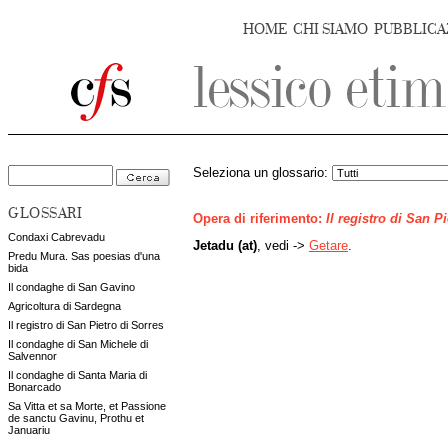
HOME
CHI SIAMO
PUBBLICA
Seleziona un glossario:
GLOSSARI
Opera di riferimento:
Il registro di San P
Condaxi Cabrevadu
Jetadu (at)
, vedi ->
Getare
.
Predu Mura. Sas poesias d'una
bida
Il condaghe di San Gavino
Agricoltura di Sardegna
Il registro di San Pietro di Sorres
Il condaghe di San Michele di
Salvennor
Il condaghe di Santa Maria di
Bonarcado
Sa Vitta et sa Morte, et Passione
de sanctu Gavinu, Prothu et
Januariu