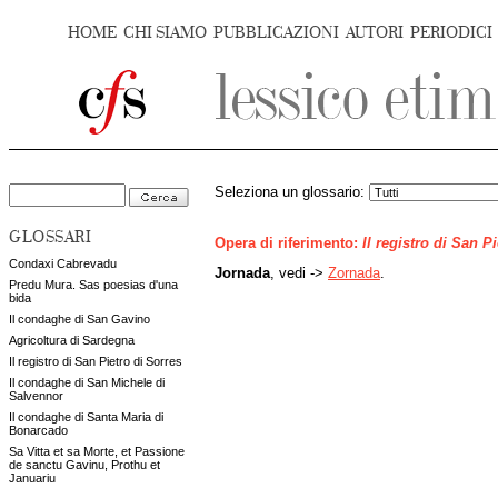
HOME
CHI SIAMO
PUBBLICAZIONI
AUTORI
PERIODICI
Seleziona un glossario:
GLOSSARI
Opera di riferimento:
Il registro di San P
Condaxi Cabrevadu
Jornada
, vedi ->
Zornada
.
Predu Mura. Sas poesias d'una
bida
Il condaghe di San Gavino
Agricoltura di Sardegna
Il registro di San Pietro di Sorres
Il condaghe di San Michele di
Salvennor
Il condaghe di Santa Maria di
Bonarcado
Sa Vitta et sa Morte, et Passione
de sanctu Gavinu, Prothu et
Januariu