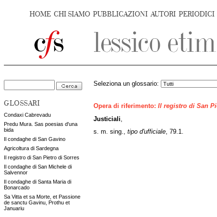
HOME
CHI SIAMO
PUBBLICAZIONI
AUTORI
PERIODICI
Seleziona un glossario:
GLOSSARI
Opera di riferimento:
Il registro di San P
Condaxi Cabrevadu
Justiciali
,
Predu Mura. Sas poesias d'una
bida
s. m. sing.,
tipo d'ufficiale
, 79.1.
Il condaghe di San Gavino
Agricoltura di Sardegna
Il registro di San Pietro di Sorres
Il condaghe di San Michele di
Salvennor
Il condaghe di Santa Maria di
Bonarcado
Sa Vitta et sa Morte, et Passione
de sanctu Gavinu, Prothu et
Januariu