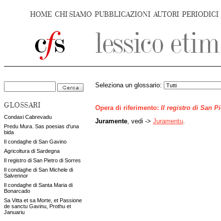
HOME
CHI SIAMO
PUBBLICAZIONI
AUTORI
PERIODICI
Seleziona un glossario:
GLOSSARI
Opera di riferimento:
Il registro di San P
Condaxi Cabrevadu
Juramente
, vedi ->
Juramentu
.
Predu Mura. Sas poesias d'una
bida
Il condaghe di San Gavino
Agricoltura di Sardegna
Il registro di San Pietro di Sorres
Il condaghe di San Michele di
Salvennor
Il condaghe di Santa Maria di
Bonarcado
Sa Vitta et sa Morte, et Passione
de sanctu Gavinu, Prothu et
Januariu