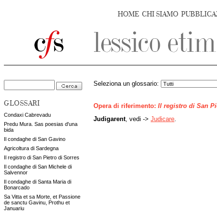
HOME
CHI SIAMO
PUBBLICA
Seleziona un glossario:
GLOSSARI
Opera di riferimento:
Il registro di San P
Condaxi Cabrevadu
Judigarent
, vedi ->
Judicare
.
Predu Mura. Sas poesias d'una
bida
Il condaghe di San Gavino
Agricoltura di Sardegna
Il registro di San Pietro di Sorres
Il condaghe di San Michele di
Salvennor
Il condaghe di Santa Maria di
Bonarcado
Sa Vitta et sa Morte, et Passione
de sanctu Gavinu, Prothu et
Januariu