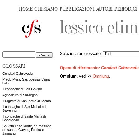
HOME
CHI SIAMO
PUBBLICAZIONI
AUTORI
PERIODICI
Seleziona un glossario:
GLOSSARI
Opera di riferimento:
Condaxi Cabrevadu
Condaxi Cabrevadu
Omnjum
, vedi ->
Omniunu
.
Predu Mura. Sas poesias d'una
bida
Il condaghe di San Gavino
Agricoltura di Sardegna
Il registro di San Pietro di Sorres
Il condaghe di San Michele di
Salvennor
Il condaghe di Santa Maria di
Bonarcado
Sa Vitta et sa Morte, et Passione
de sanctu Gavinu, Prothu et
Januariu