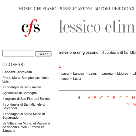
HOME
CHI SIAMO
PUBBLICAZIONI
AUTORI
PERIODICI
Seleziona un glossario:
GLOSSARI
L
Condaxi Cabrevadu
▫
▫
▫
▫
▫
▫
Lacu
Lanosu
Latus
Lauretu
Libbras
Li
Predu Mura. Sas poesias d'una
▫
▫
Locu
Lusia
bida
Il condaghe di San Gavino
Agricoltura di Sardegna
A
.
B
.
C
.
D
.
E
.
F
.
G
.
H
Il registro di San Pietro di Sorres
Il condaghe di San Michele di
Y
.
Salvennor
Il condaghe di Santa Maria di
Bonarcado
Sa Vitta et sa Morte, et Passione
de sanctu Gavinu, Prothu et
Januariu