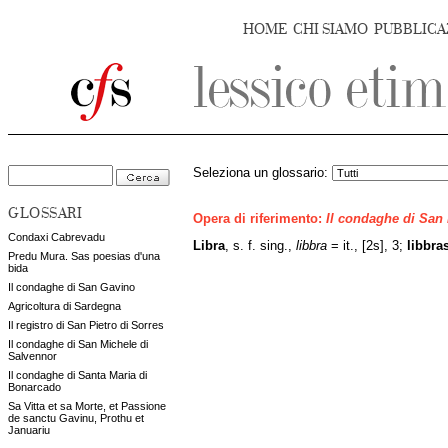
HOME
CHI SIAMO
PUBBLICA
Seleziona un glossario:
GLOSSARI
Opera di riferimento:
Il condaghe di San
Condaxi Cabrevadu
Libra
, s. f. sing.,
libbra
= it., [2s], 3;
libbra
Predu Mura. Sas poesias d'una
bida
Il condaghe di San Gavino
Agricoltura di Sardegna
Il registro di San Pietro di Sorres
Il condaghe di San Michele di
Salvennor
Il condaghe di Santa Maria di
Bonarcado
Sa Vitta et sa Morte, et Passione
de sanctu Gavinu, Prothu et
Januariu