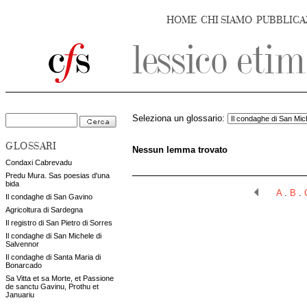
HOME
CHI SIAMO
PUBBLICA
Seleziona un glossario:
GLOSSARI
Nessun lemma trovato
Condaxi Cabrevadu
Predu Mura. Sas poesias d'una
bida
A
.
B
.
Il condaghe di San Gavino
Agricoltura di Sardegna
Il registro di San Pietro di Sorres
Il condaghe di San Michele di
Salvennor
Il condaghe di Santa Maria di
Bonarcado
Sa Vitta et sa Morte, et Passione
de sanctu Gavinu, Prothu et
Januariu