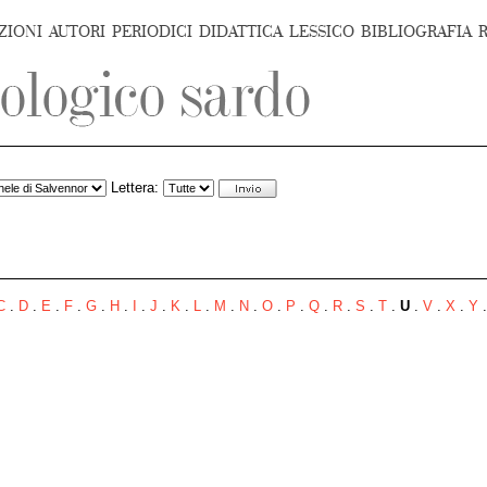
ZIONI
AUTORI
PERIODICI
DIDATTICA
LESSICO
BIBLIOGRAFIA
Lettera:
C
.
D
.
E
.
F
.
G
.
H
.
I
.
J
.
K
.
L
.
M
.
N
.
O
.
P
.
Q
.
R
.
S
.
T
.
U
.
V
.
X
.
Y