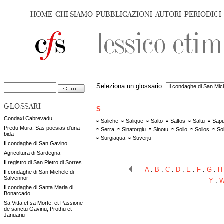
HOME
CHI SIAMO
PUBBLICAZIONI
AUTORI
PERIODICI
Seleziona un glossario:
GLOSSARI
S
Condaxi Cabrevadu
▫
▫
▫
▫
▫
▫
Saliche
Salique
Salto
Saltos
Saltu
Sapu
Predu Mura. Sas poesias d'una
▫
▫
▫
▫
▫
▫
Serra
Sinatorgiu
Sinotu
Sollo
Sollos
Sol
bida
▫
▫
Surgiaqua
Suverju
Il condaghe di San Gavino
Agricoltura di Sardegna
Il registro di San Pietro di Sorres
A
.
B
.
C
.
D
.
E
.
F
.
G
.
H
Il condaghe di San Michele di
Salvennor
Y
.
Il condaghe di Santa Maria di
Bonarcado
Sa Vitta et sa Morte, et Passione
de sanctu Gavinu, Prothu et
Januariu