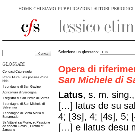
HOME
CHI SIAMO
PUBBLICAZIONI
AUTORI
PERIODICI
Seleziona un glossario:
GLOSSARI
Opera di riferim
Condaxi Cabrevadu
San Michele di S
Predu Mura. Sas poesias d'una
bida
Il condaghe di San Gavino
Latus
, s. m. sing.
Agricoltura di Sardegna
Il registro di San Pietro di Sorres
[…] lat
us
de su sal
Il condaghe di San Michele di
Salvennor
4; [3s], 4; [4s], 5; 
Il condaghe di Santa Maria di
Bonarcado
Sa Vitta et sa Morte, et Passione
[…] e llatus desu m
de sanctu Gavinu, Prothu et
Januariu