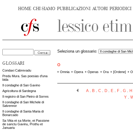
HOME
CHI SIAMO
PUBBLICAZIONI
AUTORI
PERIODICI
Seleziona un glossario:
GLOSSARI
O
Condaxi Cabrevadu
▫
▫
▫
▫
▫
▫
Omnia
Opera
Operas
Ora
[
Ordene
]
O
Predu Mura. Sas poesias d'una
bida
Il condaghe di San Gavino
A
.
B
.
C
.
D
.
E
.
F
.
G
.
H
Agricoltura di Sardegna
Il registro di San Pietro di Sorres
Y
.
Il condaghe di San Michele di
Salvennor
Il condaghe di Santa Maria di
Bonarcado
Sa Vitta et sa Morte, et Passione
de sanctu Gavinu, Prothu et
Januariu