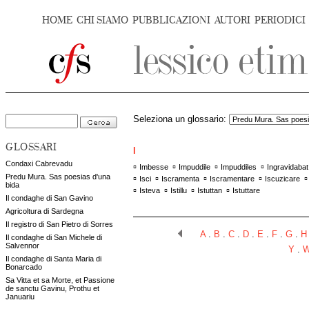
HOME
CHI SIAMO
PUBBLICAZIONI
AUTORI
PERIODICI
Seleziona un glossario:
GLOSSARI
I
Condaxi Cabrevadu
▫
▫
▫
▫
Imbesse
Impuddile
Impuddiles
Ingravidabat
Predu Mura. Sas poesias d'una
▫
▫
▫
▫
Isci
Iscramenta
Iscramentare
Iscuzicare
bida
▫
▫
▫
▫
Isteva
Istillu
Istuttan
Istuttare
Il condaghe di San Gavino
Agricoltura di Sardegna
Il registro di San Pietro di Sorres
A
.
B
.
C
.
D
.
E
.
F
.
G
.
H
Il condaghe di San Michele di
Salvennor
Y
.
Il condaghe di Santa Maria di
Bonarcado
Sa Vitta et sa Morte, et Passione
de sanctu Gavinu, Prothu et
Januariu