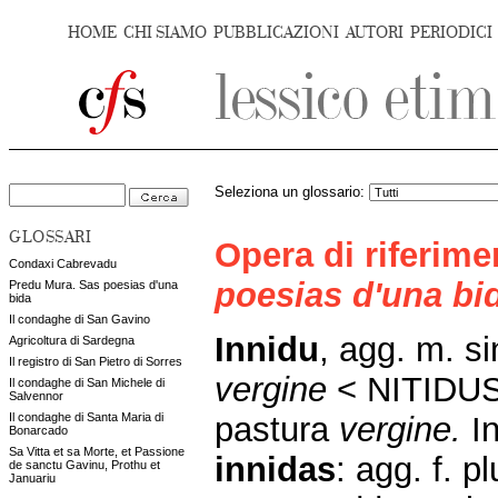
HOME
CHI SIAMO
PUBBLICAZIONI
AUTORI
PERIODICI
Seleziona un glossario:
GLOSSARI
Opera di riferim
Condaxi Cabrevadu
poesias d'una bi
Predu Mura. Sas poesias d'una
bida
Il condaghe di San Gavino
Innidu
, agg. m. s
Agricoltura di Sardegna
Il registro di San Pietro di Sorres
vergine
< NITIDU
Il condaghe di San Michele di
Salvennor
pastura
vergine.
In
Il condaghe di Santa Maria di
Bonarcado
Sa Vitta et sa Morte, et Passione
innidas
: agg. f. pl
de sanctu Gavinu, Prothu et
Januariu