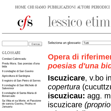
HOME
CHI SIAMO
PUBBLICAZIONI
AUTORI
PERIODICI
Seleziona un glossario:
GLOSSARI
Opera di riferim
Condaxi Cabrevadu
poesias d'una bi
Predu Mura. Sas poesias d'una
bida
Il condaghe di San Gavino
Iscuzicare
, v.bo i
Agricoltura di Sardegna
Il registro di San Pietro di Sorres
copertura
(cucutt
Il condaghe di San Michele di
Salvennor
iscuzicau:
agg. m.
Il condaghe di Santa Maria di
Bonarcado
Sa Vitta et sa Morte, et Passione
iscuzicare
(proprio
de sanctu Gavinu, Prothu et
Januariu