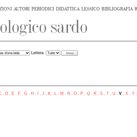
ZIONI
AUTORI
PERIODICI
DIDATTICA
LESSICO
BIBLIOGRAFIA
Lettera:
C
.
D
.
E
.
F
.
G
.
H
.
I
.
J
.
K
.
L
.
M
.
N
.
O
.
P
.
Q
.
R
.
S
.
T
.
U
.
V
.
X
.
Y