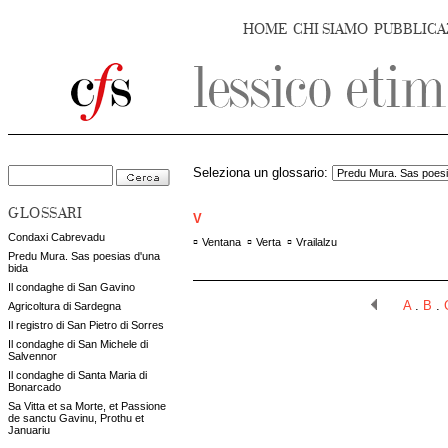
HOME
CHI SIAMO
PUBBLICA
Seleziona un glossario:
GLOSSARI
V
Condaxi Cabrevadu
▫
▫
▫
Ventana
Verta
Vrailalzu
Predu Mura. Sas poesias d'una
bida
Il condaghe di San Gavino
A
.
B
.
Agricoltura di Sardegna
Il registro di San Pietro di Sorres
Il condaghe di San Michele di
Salvennor
Il condaghe di Santa Maria di
Bonarcado
Sa Vitta et sa Morte, et Passione
de sanctu Gavinu, Prothu et
Januariu