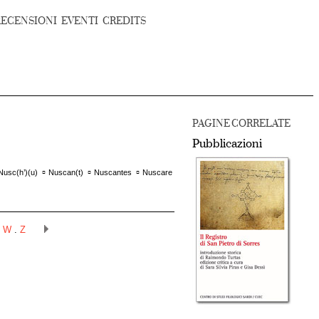
RECENSIONI
EVENTI
CREDITS
PAGINE CORRELATE
Pubblicazioni
▫
▫
▫
Nusc(h’)(u)
Nuscan(t)
Nuscantes
Nuscare
.
W
.
Z