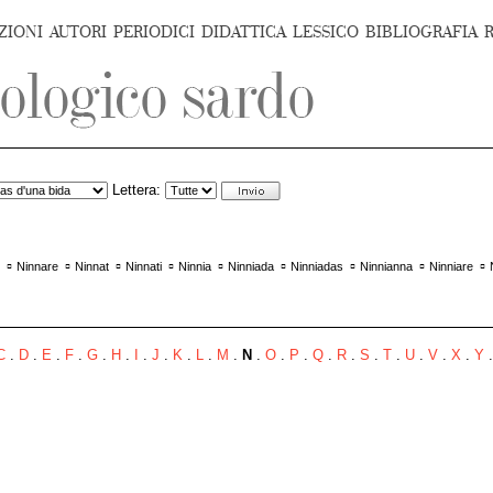
ZIONI
AUTORI
PERIODICI
DIDATTICA
LESSICO
BIBLIOGRAFIA
Lettera:
▫
▫
▫
▫
▫
▫
▫
▫
▫
Ninnare
Ninnat
Ninnati
Ninnia
Ninniada
Ninniadas
Ninnianna
Ninniare
C
.
D
.
E
.
F
.
G
.
H
.
I
.
J
.
K
.
L
.
M
.
N
.
O
.
P
.
Q
.
R
.
S
.
T
.
U
.
V
.
X
.
Y