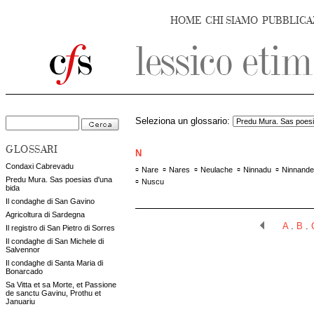
HOME
CHI SIAMO
PUBBLICA
Seleziona un glossario:
GLOSSARI
N
Condaxi Cabrevadu
▫
▫
▫
▫
▫
Nare
Nares
Neulache
Ninnadu
Ninnande
Predu Mura. Sas poesias d'una
▫
Nuscu
bida
Il condaghe di San Gavino
Agricoltura di Sardegna
A
.
B
.
Il registro di San Pietro di Sorres
Il condaghe di San Michele di
Salvennor
Il condaghe di Santa Maria di
Bonarcado
Sa Vitta et sa Morte, et Passione
de sanctu Gavinu, Prothu et
Januariu