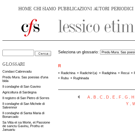
HOME
CHI SIAMO
PUBBLICAZIONI
AUTORI
PERIODICI
Seleziona un glossario:
GLOSSARI
R
Condaxi Cabrevadu
▫
▫
▫
▫
▫
Radichina
Radichin’(a)
Radighina
Recui
Predu Mura. Sas poesias d'una
▫
▫
Rubu
Rughinada
bida
Il condaghe di San Gavino
Agricoltura di Sardegna
A
.
B
.
C
.
D
.
E
.
F
.
G
.
H
Il registro di San Pietro di Sorres
Il condaghe di San Michele di
Y
.
Salvennor
Il condaghe di Santa Maria di
Bonarcado
Sa Vitta et sa Morte, et Passione
de sanctu Gavinu, Prothu et
Januariu