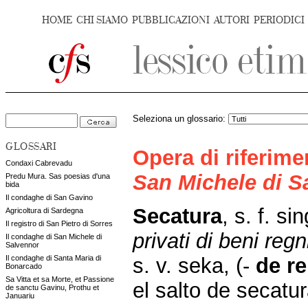
HOME
CHI SIAMO
PUBBLICAZIONI
AUTORI
PERIODICI
Seleziona un glossario:
GLOSSARI
Opera di riferim
Condaxi Cabrevadu
San Michele di S
Predu Mura. Sas poesias d'una
bida
Il condaghe di San Gavino
Secatura
, s. f. si
Agricoltura di Sardegna
Il registro di San Pietro di Sorres
privati di beni regn
Il condaghe di San Michele di
Salvennor
s. v. seka, (-
de r
Il condaghe di Santa Maria di
Bonarcado
Sa Vitta et sa Morte, et Passione
el salto de secatu
de sanctu Gavinu, Prothu et
Januariu