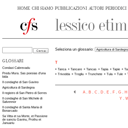
HOME
CHI SIAMO
PUBBLICAZIONI
AUTORI
PERIODICI
Seleziona un glossario:
GLOSSARI
T
Condaxi Cabrevadu
▫
▫
▫
▫
▫
▫
Tanca
Tancare
Tancas
Tapia
Tapie
Ta
Predu Mura. Sas poesias d'una
▫
▫
▫
▫
▫
▫
Trivodda
Trogliu
Trunchete
Tula
Tule
bida
Il condaghe di San Gavino
Agricoltura di Sardegna
A
.
B
.
C
.
D
.
E
.
F
.
G
.
H
Il registro di San Pietro di Sorres
Il condaghe di San Michele di
Y
.
Salvennor
Il condaghe di Santa Maria di
Bonarcado
Sa Vitta et sa Morte, et Passione
de sanctu Gavinu, Prothu et
Januariu