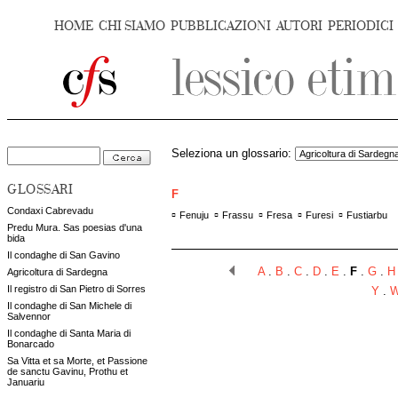
HOME
CHI SIAMO
PUBBLICAZIONI
AUTORI
PERIODICI
Seleziona un glossario:
GLOSSARI
F
Condaxi Cabrevadu
▫
▫
▫
▫
▫
Fenuju
Frassu
Fresa
Furesi
Fustiarbu
Predu Mura. Sas poesias d'una
bida
Il condaghe di San Gavino
A
.
B
.
C
.
D
.
E
.
F
.
G
.
H
Agricoltura di Sardegna
Il registro di San Pietro di Sorres
Y
.
Il condaghe di San Michele di
Salvennor
Il condaghe di Santa Maria di
Bonarcado
Sa Vitta et sa Morte, et Passione
de sanctu Gavinu, Prothu et
Januariu