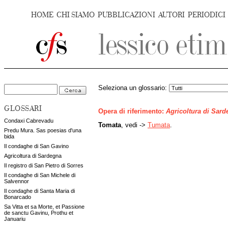
HOME
CHI SIAMO
PUBBLICAZIONI
AUTORI
PERIODICI
Seleziona un glossario:
GLOSSARI
Opera di riferimento:
Agricoltura di Sar
Condaxi Cabrevadu
Tomata
, vedi ->
Tumata
.
Predu Mura. Sas poesias d'una
bida
Il condaghe di San Gavino
Agricoltura di Sardegna
Il registro di San Pietro di Sorres
Il condaghe di San Michele di
Salvennor
Il condaghe di Santa Maria di
Bonarcado
Sa Vitta et sa Morte, et Passione
de sanctu Gavinu, Prothu et
Januariu