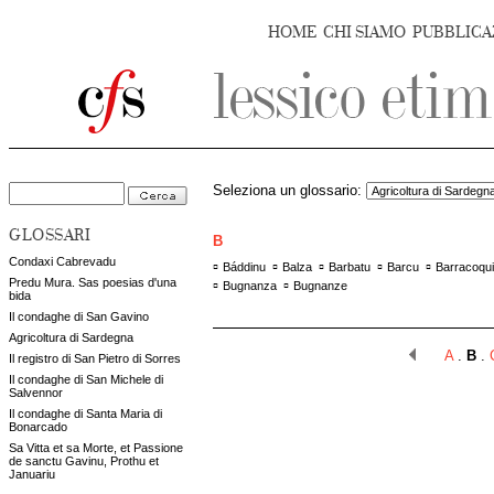
HOME
CHI SIAMO
PUBBLICA
Seleziona un glossario:
GLOSSARI
B
Condaxi Cabrevadu
▫
▫
▫
▫
▫
Báddinu
Balza
Barbatu
Barcu
Barracoqu
Predu Mura. Sas poesias d'una
▫
▫
Bugnanza
Bugnanze
bida
Il condaghe di San Gavino
Agricoltura di Sardegna
A
.
B
.
Il registro di San Pietro di Sorres
Il condaghe di San Michele di
Salvennor
Il condaghe di Santa Maria di
Bonarcado
Sa Vitta et sa Morte, et Passione
de sanctu Gavinu, Prothu et
Januariu