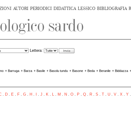
ZIONI
AUTORI
PERIODICI
DIDATTICA
LESSICO
BIBLIOGRAFIA
Lettera:
▫
▫
▫
▫
▫
▫
▫
▫
ino
Barruga
Barza
Basile
Basolu tundu
Basone
Beda
Beranile
Biddazza
C
.
D
.
E
.
F
.
G
.
H
.
I
.
J
.
K
.
L
.
M
.
N
.
O
.
P
.
Q
.
R
.
S
.
T
.
U
.
V
.
X
.
Y