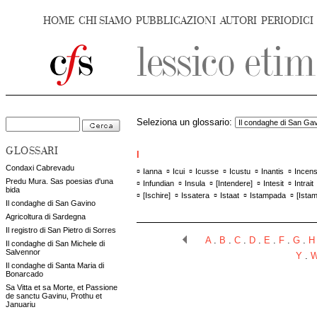
HOME
CHI SIAMO
PUBBLICAZIONI
AUTORI
PERIODICI
Seleziona un glossario:
GLOSSARI
I
Condaxi Cabrevadu
▫
▫
▫
▫
▫
▫
Ianna
Icui
Icusse
Icustu
Inantis
Incen
Predu Mura. Sas poesias d'una
▫
▫
▫
▫
▫
Infundian
Insula
[
Intendere
]
Intesit
Intrait
bida
▫
▫
▫
▫
▫
[
Ischire
]
Issatera
Istaat
Istampada
[
Ista
Il condaghe di San Gavino
Agricoltura di Sardegna
Il registro di San Pietro di Sorres
A
.
B
.
C
.
D
.
E
.
F
.
G
.
H
Il condaghe di San Michele di
Salvennor
Y
.
Il condaghe di Santa Maria di
Bonarcado
Sa Vitta et sa Morte, et Passione
de sanctu Gavinu, Prothu et
Januariu