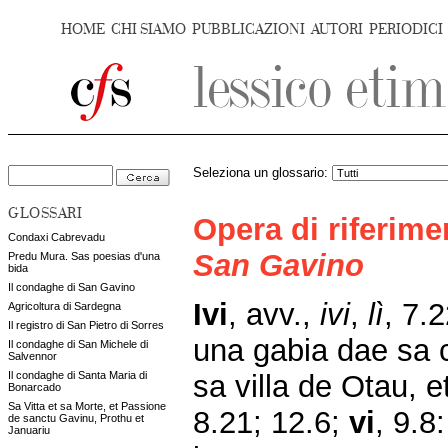
HOME
CHI SIAMO
PUBBLICAZIONI
AUTORI
PERIODICI
Seleziona un glossario:
GLOSSARI
Opera di riferim
Condaxi Cabrevadu
San Gavino
Predu Mura. Sas poesias d'una
bida
Il condaghe di San Gavino
Ivi
, avv.,
ivi
,
lì
, 7.2
Agricoltura di Sardegna
Il registro di San Pietro di Sorres
una gabia dae sa 
Il condaghe di San Michele di
Salvennor
sa villa de Otau, et
Il condaghe di Santa Maria di
Bonarcado
Sa Vitta et sa Morte, et Passione
8.21; 12.6;
vi
, 9.8
de sanctu Gavinu, Prothu et
Januariu