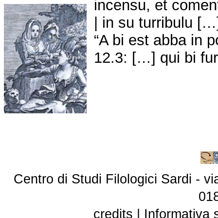
incensu, et coment
| in su turribulu […
“A bi est abba in 
12.3: […] qui bi f
Centro di Studi Filologici Sardi - 
01
credits
|
Informativa 