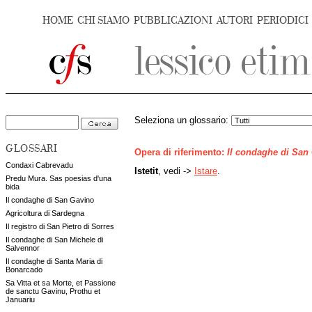
HOME
CHI SIAMO
PUBBLICAZIONI
AUTORI
PERIODICI
Seleziona un glossario:
GLOSSARI
Opera di riferimento:
Il condaghe di San
Condaxi Cabrevadu
Istetit
, vedi ->
Istare
.
Predu Mura. Sas poesias d'una
bida
Il condaghe di San Gavino
Agricoltura di Sardegna
Il registro di San Pietro di Sorres
Il condaghe di San Michele di
Salvennor
Il condaghe di Santa Maria di
Bonarcado
Sa Vitta et sa Morte, et Passione
de sanctu Gavinu, Prothu et
Januariu