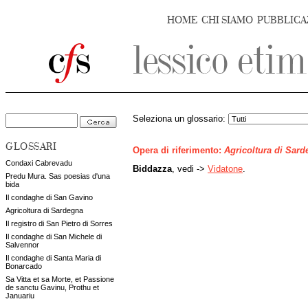
HOME
CHI SIAMO
PUBBLICA
Seleziona un glossario:
GLOSSARI
Opera di riferimento:
Agricoltura di Sar
Condaxi Cabrevadu
Biddazza
, vedi ->
Vidatone
.
Predu Mura. Sas poesias d'una
bida
Il condaghe di San Gavino
Agricoltura di Sardegna
Il registro di San Pietro di Sorres
Il condaghe di San Michele di
Salvennor
Il condaghe di Santa Maria di
Bonarcado
Sa Vitta et sa Morte, et Passione
de sanctu Gavinu, Prothu et
Januariu