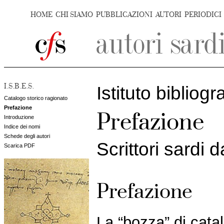
HOME
CHI SIAMO
PUBBLICAZIONI
AUTORI
PERIODICI
I.S.B.E.S.
Istituto bibliogr
Catalogo storico ragionato
Prefazione
Prefazione
Introduzione
Indice dei nomi
Schede degli autori
Scrittori sardi 
Scarica PDF
Prefazione
La “bozza” di cata