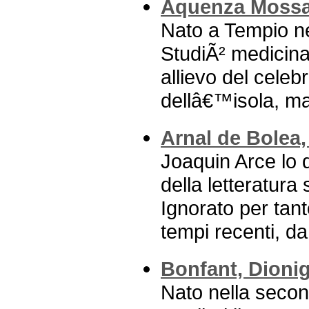
Aquenza Mossa,
Nato a Tempio ne
StudiÃ² medicina
allievo del celeb
dellâ€™isola, ma
Arnal de Bolea,
Joaquin Arce lo d
della letteratura
Ignorato per tan
tempi recenti, da 
Bonfant, Dionig
Nato nella seco