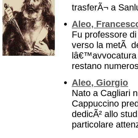
trasferÃ¬ a Sanlur
Aleo, Francesc
Fu professore di 
verso la metÃ de
lâ€™avvocatura e 
restano numerose 
Aleo, Giorgio
Nato a Cagliari n
Cappuccino predi
dedicÃ² allo stud
particolare attenz