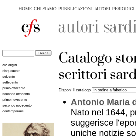
HOME
CHI SIAMO
PUBBLICAZIONI
AUTORI
PERIODICI
Catalogo sto
alle origini
scrittori sar
cinquecento
seicento
settecento
primo ottocento
Disponi il catalogo
secondo ottocento
Antonio Maria d
primo novecento
secondo novecento
Nato nel 1644, p
contemporanei
suggerisce l'epon
uniche notizie s