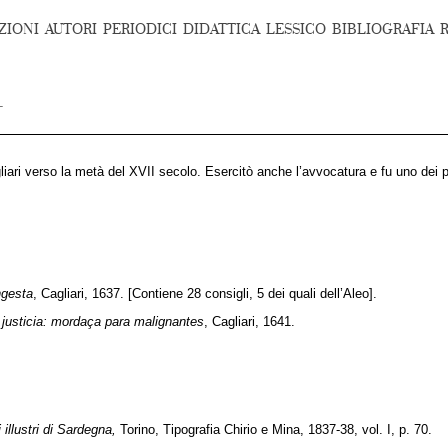
ZIONI
AUTORI
PERIODICI
DIDATTICA
LESSICO
BIBLIOGRAFIA
gliari verso la metà del XVII secolo. Esercitò anche l’avvocatura e fu uno dei pi
ngesta
, Cagliari, 1637. [Contiene 28 consigli, 5 dei quali dell’Aleo].
 justicia: mordaça para malignantes
, Cagliari, 1641.
 illustri di Sardegna,
Torino, Tipografia Chirio e Mina, 1837-38, vol. I, p. 70.