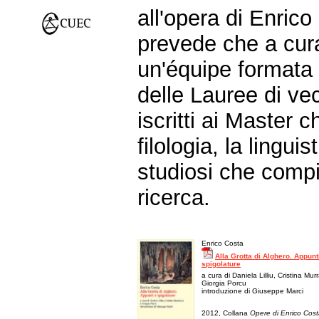
all'opera di Enrico
prevede che a curar
un'équipe formata d
delle Lauree di ve
iscritti ai Master 
filologia, la lingui
studiosi che compi
ricerca.
Enrico Costa
Alla Grotta di Alghero. Appunt
spigolature
a cura di Daniela Lilliu, Cristina Mu
Giorgia Porcu
introduzione di Giuseppe Marci
2012, Collana
Opere di Enrico Cos