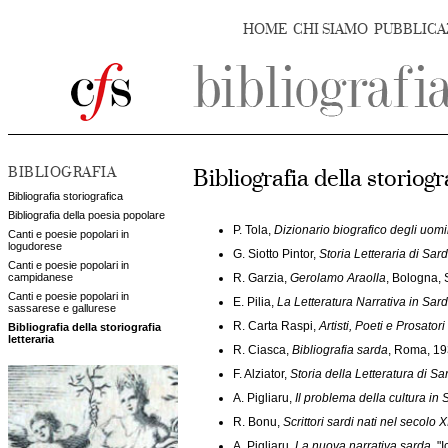
HOME
CHI SIAMO
PUBBLICA
BIBLIOGRAFIA
Bibliografia della storiogr
Bibliografia storiografica
Bibliografia della poesia popolare
P. Tola,
Dizionario biografico degli uomin
Canti e poesie popolari in
logudorese
G. Siotto Pintor,
Storia Letteraria di Sa
Canti e poesie popolari in
campidanese
R. Garzia,
Gerolamo Araolla
, Bologna, 
Canti e poesie popolari in
E. Pilia,
La Letteratura Narrativa in Sar
sassarese e gallurese
R. Carta Raspi,
Artisti, Poeti e Prosato
Bibliografia della storiografia
letteraria
R. Ciasca,
Bibliografia sarda
, Roma, 193
F. Alziator,
Storia della Letteratura di S
A. Pigliaru,
Il problema della cultura in
R. Bonu,
Scrittori sardi nati nel secolo X
A. Pigliaru,
La nuova narrativa sarda
, "