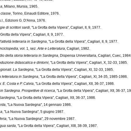
na
, Milano, Mursia, 1965.
di classe
, Torino, Einaudi Editore, 1976.
 s.l., Edizioni G. D'Anna, 1976.
gie di scrittori sardi
, "La Grotta della Vipera", Cagliari, II, 9, 1977.
 Grotta della Vipera", Cagliari, II, 9, 1977.
'attività letteraria in Sardegna
, "La Grotta della Vipera", Cagliari, II, 9, 1977.
nciclopedia
, vol. 1, sez.
Arte e Letteratura
, Cagliari, 1982.
udio della storia letteraria in Sardegna
, Dispensa Universitaria, Cagliari, Cuec, 1984
roduzione didascalica e dintorni
, "La Grotta della Vipera", Cagliari, X, 32-33, 1985.
regionali. La Sardegna
, "La Grotta della Vipera", Cagliari, XI, 32-33, 1985.
a letteratura in Sardegna
, "La Grotta della Vipera", Cagliari, XI, 34-35, 1985-1986.
: E. Costa e P. Calvia
, "La Grotta della Vipera", Cagliari, XII, 36-37, 1986.
in Sardegna. Prospettive di ricerca
, "La Grotta della Vipera", Cagliari, XII, 36-37, 1
n Sardegna
, "La Grotta della Vipera", Cagliari, XII, 36-37, 1986.
arda
, "La Nuova Sardegna", 14 gennaio 1986.
na
, "La Nuova Sardegna", 5 giugno 1987.
feria
, "La Nuova Sardegna", 29 novembre 1987.
ingua sarda
, "La Grotta della Vipera", Cagliari, XIII, 38-39, 1987.