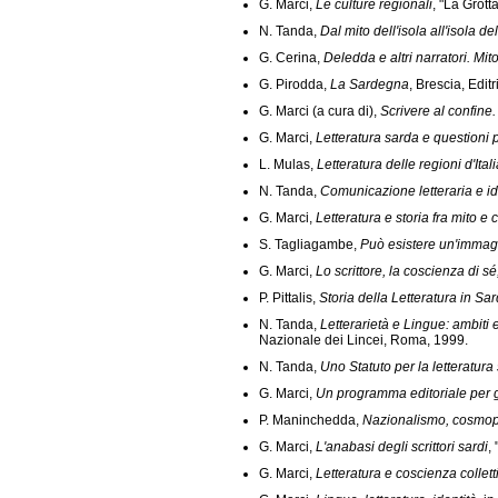
G. Marci,
Le culture regionali
, "La Grott
N. Tanda,
Dal mito dell'isola all'isola d
G. Cerina,
Deledda e altri narratori. Mito
G. Pirodda,
La Sardegna
, Brescia, Edit
G. Marci (a cura di),
Scrivere al confine
G. Marci,
Letteratura sarda e questioni pi
L. Mulas,
Letteratura delle regioni d'Ita
N. Tanda,
Comunicazione letteraria e iden
G. Marci,
Letteratura e storia fra mito e
S. Tagliagambe,
Può esistere un'immagi
G. Marci,
Lo scrittore, la coscienza di sé,
P. Pittalis,
Storia della Letteratura in S
N. Tanda,
Letterarietà e Lingue: ambiti 
Nazionale dei Lincei, Roma, 1999.
N. Tanda,
Uno Statuto per la letteratura
G. Marci,
Un programma editoriale per gli
P. Maninchedda,
Nazionalismo, cosmopol
G. Marci,
L'anabasi degli scrittori sardi
,
G. Marci,
Letteratura e coscienza collett