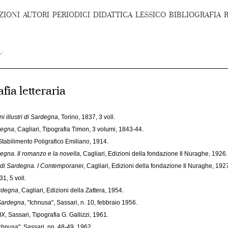
ZIONI
AUTORI
PERIODICI
DIDATTICA
LESSICO
BIBLIOGRAFIA
afia letteraria
i illustri di Sardegna
, Torino, 1837, 3 voll.
rdegna
, Cagliari, Tipografia Timon, 3 volumi, 1843-44.
Stabilimento Poligrafico Emiliano, 1914.
degna. Il romanzo e la novella
, Cagliari, Edizioni della fondazione Il Nuraghe, 1926.
ri di Sardegna. I Contemporanei
, Cagliari, Edizioni della fondazione Il Nuraghe, 192
1, 5 voll.
ardegna
, Cagliari, Edizioni della Zattera, 1954.
 Sardegna
, "Ichnusa", Sassari, n. 10, febbraio 1956.
IX
, Sassari, Tipografia G. Gallizzi, 1961.
Ichnusa", Sassari, nn. 48-49, 1962.