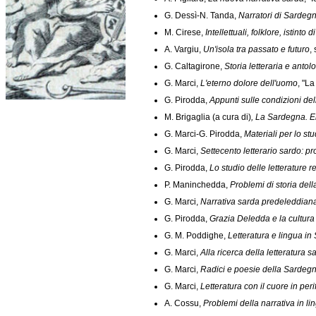
G. Dessì-N. Tanda,
Narratori di Sardeg
M. Cirese,
Intellettuali, folklore, istinto 
A. Vargiu,
Un'isola tra passato e futuro
,
G. Caltagirone,
Storia letteraria e antolo
G. Marci,
L'eterno dolore dell'uomo
, "La
G. Pirodda,
Appunti sulle condizioni dell
M. Brigaglia (a cura di)
, La Sardegna. E
G. Marci-G. Pirodda,
Materiali per lo st
G. Marci,
Settecento letterario sardo: p
G. Pirodda,
Lo studio delle letterature 
P. Maninchedda,
Problemi di storia dell
G. Marci,
Narrativa sarda predeleddiana
G. Pirodda,
Grazia Deledda e la cultura 
G. M. Poddighe,
Letteratura e lingua i
G. Marci,
Alla ricerca della letteratura s
G. Marci,
Radici e poesie della Sardeg
G. Marci,
Letteratura con il cuore in peri
A. Cossu,
Problemi della narrativa in l