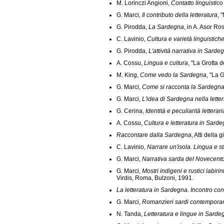
M. Lorinczi Angioni,
Contatto linguistic
G. Marci,
Il contributo della letteratura
, 
G. Pirodda,
La Sardegna
, in A. Asor Ro
C. Lavinio,
Cultura e varietà linguistich
G. Pirodda,
L'attività narrativa in Sard
A. Cossu,
Lingua e cultura
, "La Grotta 
M. King,
Come vedo la Sardegna
, "La 
G. Marci,
Come si racconta la Sardegn
G. Marci,
L'idea di Sardegna nella lett
G. Cerina,
Identità e peculiarità lettera
A. Cossu,
Cultura e letteratura in Sard
Raccontare dalla Sardegna
, Atti della
C. Lavinio,
Narrare un'isola. Lingua e stil
G. Marci,
Narrativa sarda del Novecento.
G. Marci,
Mostri indigeni e rustici labirint
Virdis, Roma, Bulzoni, 1991.
La letteratura in Sardegna. Incontro co
G. Marci,
Romanzieri sardi contempora
N. Tanda,
Letteratura e lingue in Sarde