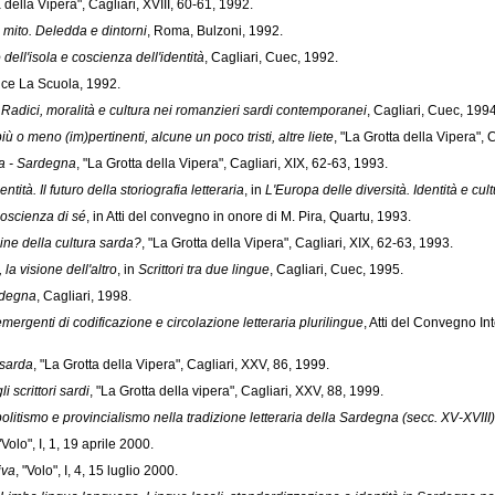
a della Vipera", Cagliari, XVIII, 60-61, 1992.
el mito. Deledda e dintorni
, Roma, Bulzoni, 1992.
 dell'isola e coscienza dell'identità
, Cagliari, Cuec, 1992.
rice La Scuola, 1992.
. Radici, moralità e cultura nei romanzieri sardi contemporanei
, Cagliari, Cuec, 1994
ù o meno (im)pertinenti, alcune un poco tristi, altre liete
, "La Grotta della Vipera", 
lia - Sardegna
, "La Grotta della Vipera", Cagliari, XIX, 62-63, 1993.
tità. Il futuro della storiografia letteraria
, in
L'Europa delle diversità. Identità e cul
 coscienza di sé
, in Atti del convegno in onore di M. Pira, Quartu, 1993.
ne della cultura sarda?
, "La Grotta della Vipera", Cagliari, XIX, 62-63, 1993.
 la visione dell'altro
, in
Scrittori tra due lingue
, Cagliari, Cuec, 1995.
ardegna
, Cagliari, 1998.
emergenti di codificazione e circolazione letteraria plurilingue
, Atti del Convegno I
 sarda
, "La Grotta della Vipera", Cagliari, XXV, 86, 1999.
 scrittori sardi
, "La Grotta della vipera", Cagliari, XXV, 88, 1999.
itismo e provincialismo nella tradizione letteraria della Sardegna (secc. XV-XVIII)
 "Volo", I, 1, 19 aprile 2000.
iva
, "Volo", I, 4, 15 luglio 2000.