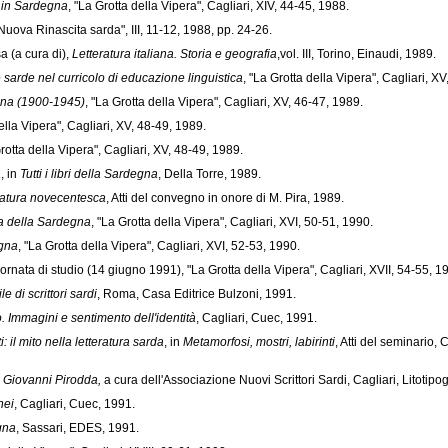
o in Sardegna
, "La Grotta della Vipera", Cagliari, XIV, 44-45, 1988.
"Nuova Rinascita sarda", III, 11-12, 1988, pp. 24-26.
sa (a cura di),
Letteratura italiana. Storia e geografia
,vol. III, Torino, Einaudi, 1989.
e sarde nel curricolo di educazione linguistica
, "La Grotta della Vipera", Cagliari, X
egna (1900-1945)
, "La Grotta della Vipera", Cagliari, XV, 46-47, 1989.
della Vipera", Cagliari, XV, 48-49, 1989.
Grotta della Vipera", Cagliari, XV, 48-49, 1989.
a
, in
Tutti i libri della Sardegna
, Della Torre, 1989.
eratura novecentesca
, Atti del convegno in onore di M. Pira, 1989.
ria della Sardegna
, "La Grotta della Vipera", Cagliari, XVI, 50-51, 1990.
egna
, "La Grotta della Vipera", Cagliari, XVI, 52-53, 1990.
 giornata di studio (14 giugno 1991), "La Grotta della Vipera", Cagliari, XVII, 54-55, 1
e di scrittori sardi
, Roma, Casa Editrice Bulzoni, 1991.
 Immagini e sentimento dell'identità
, Cagliari, Cuec, 1991.
i: il mito nella letteratura sarda
, in
Metamorfosi, mostri, labirinti
, Atti del seminario,
n Giovanni Pirodda,
a cura dell'Associazione Nuovi Scrittori Sardi, Cagliari, Litotipo
nei
, Cagliari, Cuec, 1991.
gna
, Sassari, EDES, 1991.