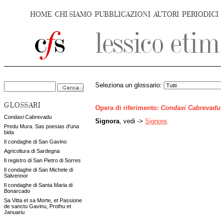
HOME
CHI SIAMO
PUBBLICAZIONI
AUTORI
PERIODICI
Seleziona un glossario:
GLOSSARI
Opera di riferimento:
Condaxi Cabrevadu
Condaxi Cabrevadu
Signora
, vedi ->
Signore
.
Predu Mura. Sas poesias d'una
bida
Il condaghe di San Gavino
Agricoltura di Sardegna
Il registro di San Pietro di Sorres
Il condaghe di San Michele di
Salvennor
Il condaghe di Santa Maria di
Bonarcado
Sa Vitta et sa Morte, et Passione
de sanctu Gavinu, Prothu et
Januariu