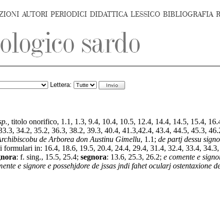
ZIONI
AUTORI
PERIODICI
DIDATTICA
LESSICO
BIBLIOGRAFIA
Lettera:
sp.,
titolo onorifico, 1.1, 1.3, 9.4, 10.4, 10.5, 12.4, 14.4, 14.5, 15.4, 16.
33.3, 34.2, 35.2, 36.3, 38.2, 39.3, 40.4, 41.3,42.4, 43.4, 44.5, 45.3, 46
Archibiscobu de Arborea don Austinu Gimellu
, 1.1;
de partj dessu sign
i formulari in: 16.4, 18.6, 19.5, 20.4, 24.4, 29.4, 31.4, 32.4, 33.4, 34.3,
gnora
:
f. sing., 15.5, 25.4;
segnora
:
13.6, 25.3, 26.2;
e comente e signor
ente e signore e possehjdore de jssas jndi fahet ocularj ostentaxione 