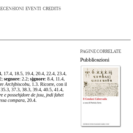
RECENSIONI
EVENTI
CREDITS
PAGINE CORRELATE
Pubblicazioni
4, 17.4, 18.5, 19.4, 20.4, 22.4, 23.4,
.2;
segnore
:
2.2;
sjgnore
:
8.4, 11.4,
ore Archjbiscobu
, 1.3. Ricorre, con il
 35.3, 37.3, 38.3, 39.4, 40.5, 41.4,
e e possehjdore de jssu, jndi fahet
dessa compara
, 20.4.