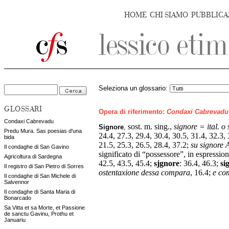
HOME
CHI SIAMO
PUBBLICA
Seleziona un glossario:
GLOSSARI
Opera di riferimento:
Condaxi Cabrevadu
Condaxi Cabrevadu
sost. m. sing.,
signore = ital. o 
Signore
,
Predu Mura. Sas poesias d'una
24.4, 27.3, 29.4, 30.4, 30.5, 31.4, 32.3, 
bida
21.5, 25.3, 26.5, 28.4, 37.2;
su signore 
Il condaghe di San Gavino
significato di “possessore”, in espression
Agricoltura di Sardegna
42.5, 43.5, 45.4;
sjgnore
:
36.4, 46.3;
si
Il registro di San Pietro di Sorres
ostentaxione dessa compara
, 16.4;
e com
Il condaghe di San Michele di
Salvennor
Il condaghe di Santa Maria di
Bonarcado
Sa Vitta et sa Morte, et Passione
de sanctu Gavinu, Prothu et
Januariu