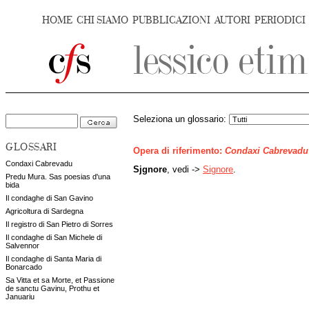
HOME
CHI SIAMO
PUBBLICAZIONI
AUTORI
PERIODICI
Seleziona un glossario:
GLOSSARI
Opera di riferimento:
Condaxi Cabrevadu
Condaxi Cabrevadu
Sjgnore
, vedi ->
Signore
.
Predu Mura. Sas poesias d'una
bida
Il condaghe di San Gavino
Agricoltura di Sardegna
Il registro di San Pietro di Sorres
Il condaghe di San Michele di
Salvennor
Il condaghe di Santa Maria di
Bonarcado
Sa Vitta et sa Morte, et Passione
de sanctu Gavinu, Prothu et
Januariu