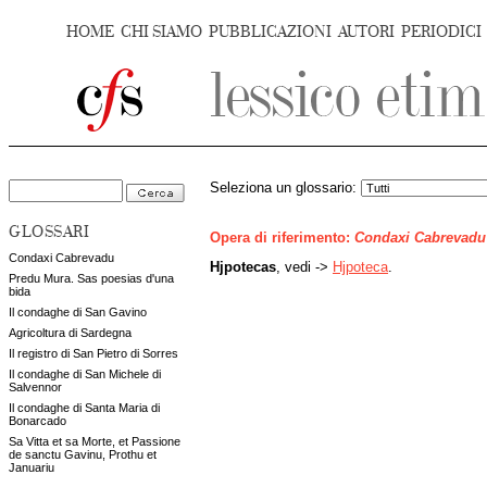
HOME
CHI SIAMO
PUBBLICAZIONI
AUTORI
PERIODICI
Seleziona un glossario:
GLOSSARI
Opera di riferimento:
Condaxi Cabrevadu
Condaxi Cabrevadu
Hjpotecas
, vedi ->
Hjpoteca
.
Predu Mura. Sas poesias d'una
bida
Il condaghe di San Gavino
Agricoltura di Sardegna
Il registro di San Pietro di Sorres
Il condaghe di San Michele di
Salvennor
Il condaghe di Santa Maria di
Bonarcado
Sa Vitta et sa Morte, et Passione
de sanctu Gavinu, Prothu et
Januariu