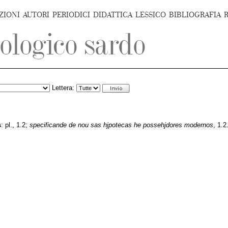
ZIONI
AUTORI
PERIODICI
DIDATTICA
LESSICO
BIBLIOGRAFIA
Lettera:
s
:
pl., 1.2;
specificande de nou sas hjpotecas he possehjdores modernos
, 1.2