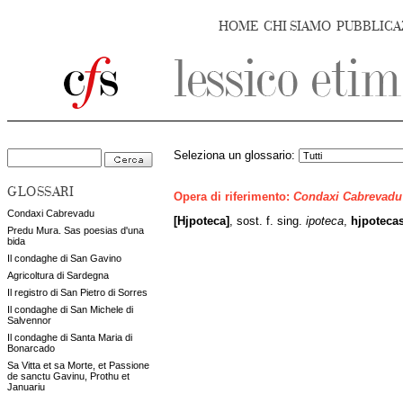
HOME
CHI SIAMO
PUBBLICA
Seleziona un glossario:
GLOSSARI
Opera di riferimento:
Condaxi Cabrevadu
Condaxi Cabrevadu
[Hjpoteca]
,
sost. f. sing.
ipoteca
,
hjpoteca
Predu Mura. Sas poesias d'una
bida
Il condaghe di San Gavino
Agricoltura di Sardegna
Il registro di San Pietro di Sorres
Il condaghe di San Michele di
Salvennor
Il condaghe di Santa Maria di
Bonarcado
Sa Vitta et sa Morte, et Passione
de sanctu Gavinu, Prothu et
Januariu