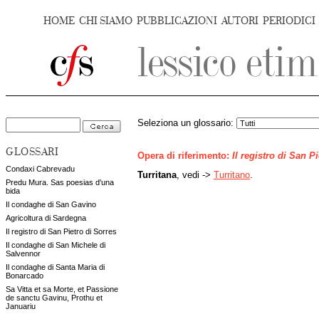
HOME
CHI SIAMO
PUBBLICAZIONI
AUTORI
PERIODICI
Seleziona un glossario:
GLOSSARI
Opera di riferimento:
Il registro di San P
Condaxi Cabrevadu
Turritana
, vedi ->
Turritano
.
Predu Mura. Sas poesias d'una
bida
Il condaghe di San Gavino
Agricoltura di Sardegna
Il registro di San Pietro di Sorres
Il condaghe di San Michele di
Salvennor
Il condaghe di Santa Maria di
Bonarcado
Sa Vitta et sa Morte, et Passione
de sanctu Gavinu, Prothu et
Januariu