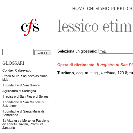
HOME
CHI SIAMO
PUBBLICA
Seleziona un glossario:
GLOSSARI
Opera di riferimento:
Il registro di San P
Condaxi Cabrevadu
Turritano
, agg. m. sing.,
turritano
, 120.8;
tu
Predu Mura. Sas poesias d'una
bida
Il condaghe di San Gavino
Agricoltura di Sardegna
Il registro di San Pietro di Sorres
Il condaghe di San Michele di
Salvennor
Il condaghe di Santa Maria di
Bonarcado
Sa Vitta et sa Morte, et Passione
de sanctu Gavinu, Prothu et
Januariu