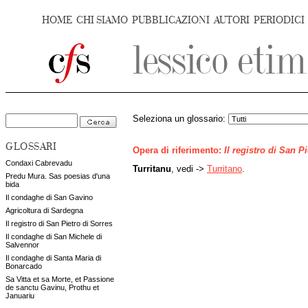
HOME
CHI SIAMO
PUBBLICAZIONI
AUTORI
PERIODICI
Seleziona un glossario:
GLOSSARI
Opera di riferimento:
Il registro di San P
Condaxi Cabrevadu
Turritanu
, vedi ->
Turritano
.
Predu Mura. Sas poesias d'una
bida
Il condaghe di San Gavino
Agricoltura di Sardegna
Il registro di San Pietro di Sorres
Il condaghe di San Michele di
Salvennor
Il condaghe di Santa Maria di
Bonarcado
Sa Vitta et sa Morte, et Passione
de sanctu Gavinu, Prothu et
Januariu