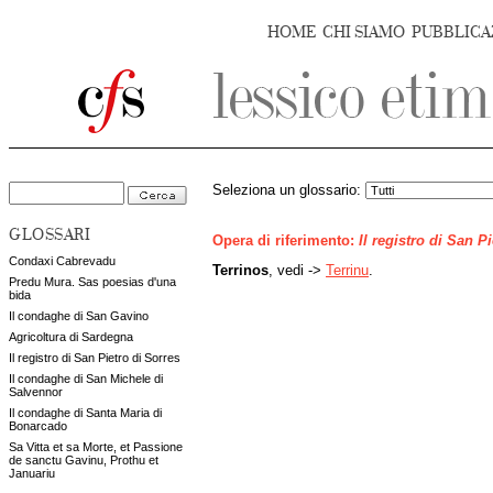
HOME
CHI SIAMO
PUBBLICA
Seleziona un glossario:
GLOSSARI
Opera di riferimento:
Il registro di San P
Condaxi Cabrevadu
Terrinos
, vedi ->
Terrinu
.
Predu Mura. Sas poesias d'una
bida
Il condaghe di San Gavino
Agricoltura di Sardegna
Il registro di San Pietro di Sorres
Il condaghe di San Michele di
Salvennor
Il condaghe di Santa Maria di
Bonarcado
Sa Vitta et sa Morte, et Passione
de sanctu Gavinu, Prothu et
Januariu