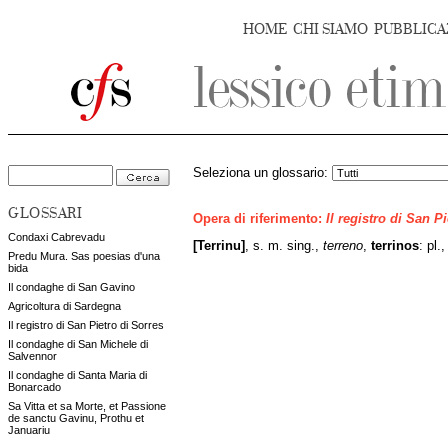
HOME
CHI SIAMO
PUBBLICA
Seleziona un glossario:
GLOSSARI
Opera di riferimento:
Il registro di San P
Condaxi Cabrevadu
[Terrinu]
, s. m. sing.,
terreno
,
terrinos
: pl.
Predu Mura. Sas poesias d'una
bida
Il condaghe di San Gavino
Agricoltura di Sardegna
Il registro di San Pietro di Sorres
Il condaghe di San Michele di
Salvennor
Il condaghe di Santa Maria di
Bonarcado
Sa Vitta et sa Morte, et Passione
de sanctu Gavinu, Prothu et
Januariu