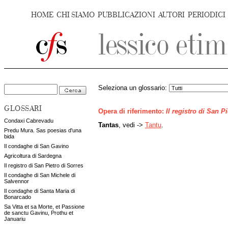
HOME
CHI SIAMO
PUBBLICAZIONI
AUTORI
PERIODICI
Seleziona un glossario:
GLOSSARI
Opera di riferimento:
Il registro di San P
Condaxi Cabrevadu
Tantas
, vedi ->
Tantu
.
Predu Mura. Sas poesias d'una
bida
Il condaghe di San Gavino
Agricoltura di Sardegna
Il registro di San Pietro di Sorres
Il condaghe di San Michele di
Salvennor
Il condaghe di Santa Maria di
Bonarcado
Sa Vitta et sa Morte, et Passione
de sanctu Gavinu, Prothu et
Januariu