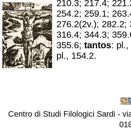
210.3; 217.4; 221.
254.2; 259.1; 263.
276.2(2v.); 282.2;
316.4; 344.3; 359
355.6;
tantos
: pl.
pl., 154.2.
Centro di Studi Filologici Sardi - 
01