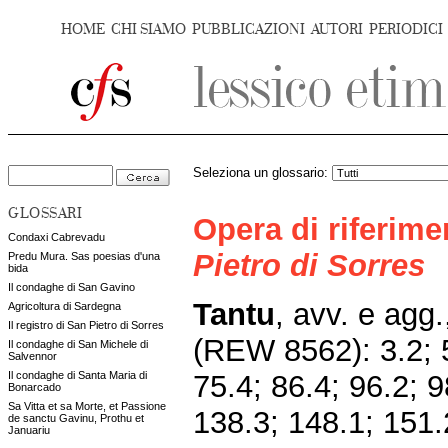
HOME
CHI SIAMO
PUBBLICAZIONI
AUTORI
PERIODICI
Seleziona un glossario:
GLOSSARI
Opera di riferim
Condaxi Cabrevadu
Pietro di Sorres
Predu Mura. Sas poesias d'una
bida
Il condaghe di San Gavino
Tantu
, avv. e agg
Agricoltura di Sardegna
Il registro di San Pietro di Sorres
(REW 8562):
3.2; 
Il condaghe di San Michele di
Salvennor
75.4; 86.4; 96.2; 9
Il condaghe di Santa Maria di
Bonarcado
Sa Vitta et sa Morte, et Passione
138.3; 148.1; 151.
de sanctu Gavinu, Prothu et
Januariu