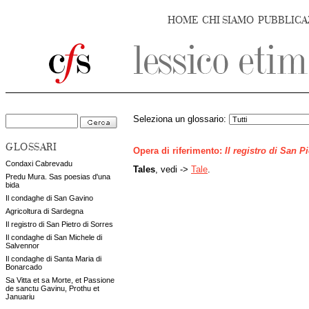
HOME
CHI SIAMO
PUBBLICA
Seleziona un glossario:
GLOSSARI
Opera di riferimento:
Il registro di San P
Condaxi Cabrevadu
Tales
, vedi ->
Tale
.
Predu Mura. Sas poesias d'una
bida
Il condaghe di San Gavino
Agricoltura di Sardegna
Il registro di San Pietro di Sorres
Il condaghe di San Michele di
Salvennor
Il condaghe di Santa Maria di
Bonarcado
Sa Vitta et sa Morte, et Passione
de sanctu Gavinu, Prothu et
Januariu