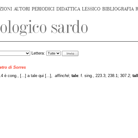
ZIONI
AUTORI
PERIODICI
DIDATTICA
LESSICO
BIBLIOGRAFIA
Lettera:
ietro di Sorres
4 è cong., [...] a tale qui [...],
affinché
;
tale
: f. sing.,
223.3; 238.1; 307.2;
tal