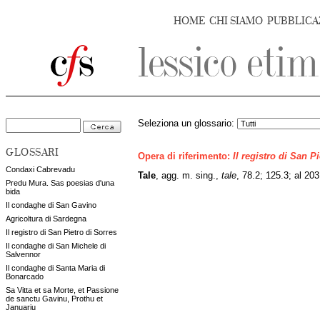
HOME
CHI SIAMO
PUBBLICA
Seleziona un glossario:
GLOSSARI
Opera di riferimento:
Il registro di San P
Condaxi Cabrevadu
Tale
, agg. m. sing.,
tale
, 78.2; 125.3; al 203.
Predu Mura. Sas poesias d'una
bida
Il condaghe di San Gavino
Agricoltura di Sardegna
Il registro di San Pietro di Sorres
Il condaghe di San Michele di
Salvennor
Il condaghe di Santa Maria di
Bonarcado
Sa Vitta et sa Morte, et Passione
de sanctu Gavinu, Prothu et
Januariu